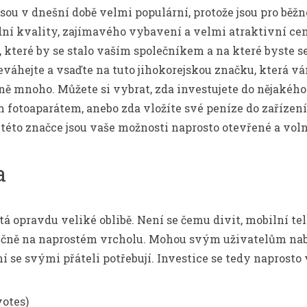
sou v dnešní době velmi populární, protože jsou pro běžn
ní kvality, zajímavého vybavení a velmi atraktivní cen
 které by se stalo vaším společníkem a na které byste s
eváhejte a vsaďte na tuto jihokorejskou značku, která v
ě mnoho. Můžete si vybrat, zda investujete do nějakého
 fotoaparátem, anebo zda vložíte své peníze do zařízení
éto značce jsou vaše možnosti naprosto otevřené a volné
a
á opravdu veliké oblibě. Není se čemu divit, mobilní te
tečně na naprostém vrcholu. Mohou svým uživatelům nabí
í se svými přáteli potřebují. Investice se tedy naprosto 
votes)