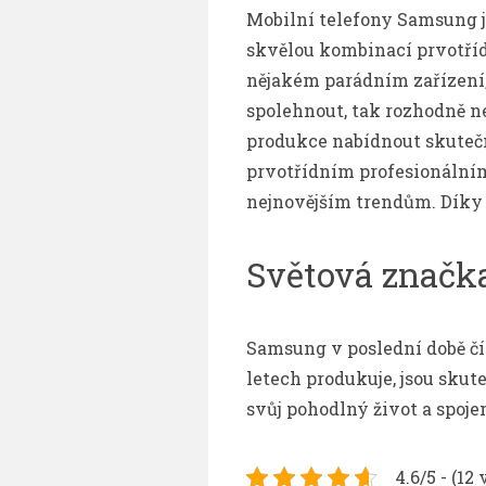
Mobilní telefony Samsung
j
skvělou kombinací prvotříd
nějakém parádním zařízení,
spolehnout, tak rozhodně n
produkce nabídnout skutečn
prvotřídním profesionálním
nejnovějším trendům. Díky t
Světová značk
Samsung v poslední době čít
letech produkuje, jsou sku
svůj pohodlný život a spojen
4.6/5 - (12 