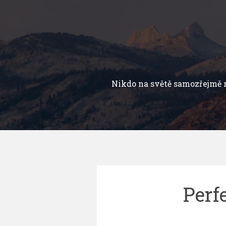
Přejít
k
obsahu
webu
Nikdo na světě samozřejmě 
Perf