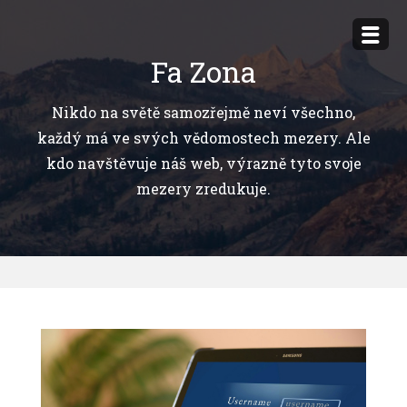
Přejít
k
Fa Zona
obsahu
webu
Nikdo na světě samozřejmě neví všechno,
každý má ve svých vědomostech mezery. Ale
kdo navštěvuje náš web, výrazně tyto svoje
mezery zredukuje.