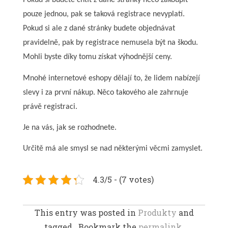
Pokud si budete chtít z dané stránky něco zakoupit
pouze jednou, pak se taková registrace nevyplatí.
Pokud si ale z dané stránky budete objednávat
pravidelně, pak by registrace nemusela být na škodu.
Mohli byste díky tomu získat výhodnější ceny.
Mnohé internetové eshopy dělají to, že lidem nabízejí
slevy i za první nákup. Něco takového ale zahrnuje
právě registraci.
Je na vás, jak se rozhodnete.
Určitě má ale smysl se nad některými věcmi zamyslet.
4.3/5 - (7 votes)
This entry was posted in
Produkty
and
tagged . Bookmark the
permalink.