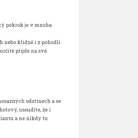
lký pokrok je v mnoha
 nebo klidně i z pohodlí
rčitě přijde na své.
 mosazných odstínech a se
otový, usoudíte, že i
riantu a ne nikdy tu