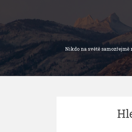
Přejít
k
obsahu
webu
Nikdo na světě samozřejmě 
Hl