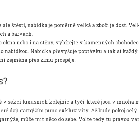
ale štěstí, nabídka je poměrně velká a zboží je dost. Ve
ch a barvách.
 okna nebo i na stěny, vybírejte v kamenných obchodech
 nabídkou. Nabídka převyšuje poptávku a tak si každý u
í zejména přes zimu prospěje.
s?
 v sekci luxusních kolejnic a tyčí, které jsou v mnoha
é dají garnýžím punc exkluzivity. Až bude pokoj celý h
garnýže
, může mít něco do sebe. Volte tedy tu pravou va