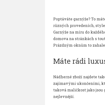
Poptáváte garnýže? To máte 
různých provedeních, style
Garnýže na míru do každého
domova na stránkách s touto
Prázdným oknům to zahalen
Máte rádi luxu
Nádherné zboží najdete také
zajímavými ukončeními, kter
taková maličkost jako jsou
nejlevnější.