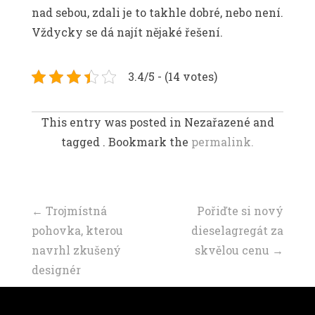
nad sebou, zdali je to takhle dobré, nebo není.
Vždycky se dá najít nějaké řešení.
3.4/5 - (14 votes)
This entry was posted in Nezařazené and
tagged . Bookmark the
permalink.
Navigace
←
Trojmístná
Pořiďte si nový
pohovka, kterou
dieselagregát za
příspěvku
navrhl zkušený
skvělou cenu
→
designér