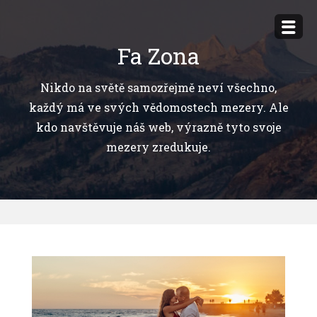
Přejít
k
Fa Zona
obsahu
webu
Nikdo na světě samozřejmě neví všechno,
každý má ve svých vědomostech mezery. Ale
kdo navštěvuje náš web, výrazně tyto svoje
mezery zredukuje.