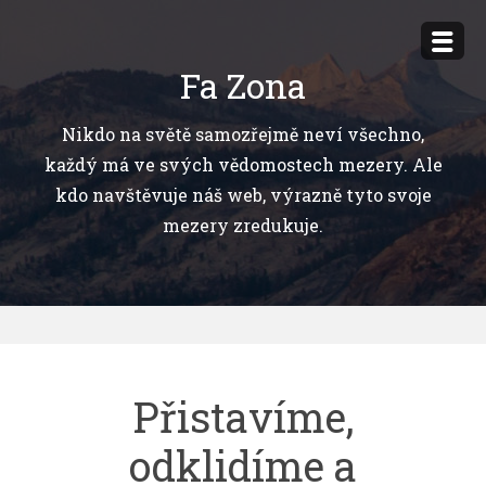
Přejít
k
Fa Zona
obsahu
webu
Nikdo na světě samozřejmě neví všechno,
každý má ve svých vědomostech mezery. Ale
kdo navštěvuje náš web, výrazně tyto svoje
mezery zredukuje.
Přistavíme,
odklidíme a