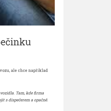
pečinku
ozu, ale chce například
í vozidla. Tam, kde firma
ojit s dispečerem a opačně.