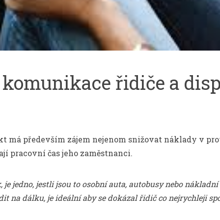
komunikace řidiče a dis
kt má především zájem nejenom snižovat náklady v prov
ají pracovní čas jeho zaměstnanci.
 je jedno, jestli jsou to osobní auta, autobusy nebo nákladn
t na dálku, je ideální aby se dokázal řidič co nejrychleji sp