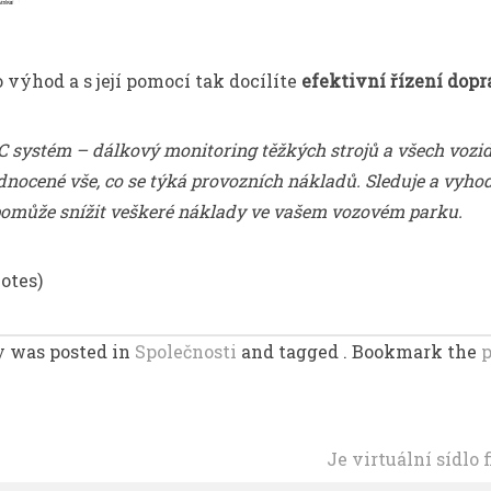
ýhod a s její pomocí tak docílíte
efektivní řízení dopr
systém – dálkový monitoring těžkých strojů a všech vozid
dnocené vše, co se týká provozních nákladů. Sleduje a vyh
omůže snížit veškeré náklady ve vašem vozovém parku.
votes)
y was posted in
Společnosti
and tagged . Bookmark the
p
Je virtuální sídlo