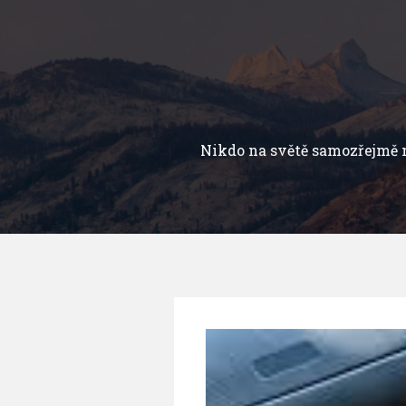
Přejít
k
obsahu
webu
Nikdo na světě samozřejmě 