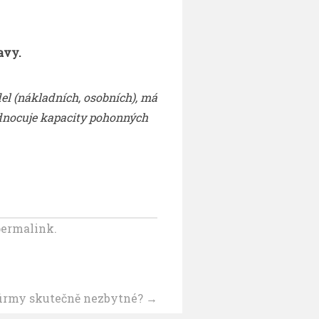
avy.
el (nákladních, osobních), má
odnocuje kapacity pohonných
ermalink.
 firmy skutečně nezbytné?
→