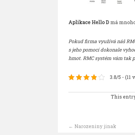
Aplikace Hello D
má mnoho v
Pokud firma využívá náš RMC 
s jeho pomocí dokonale vyho
hmot. RMC systém vám tak p
3.8/5 - (11 
This entr
Navigace
←
Narozeniny jinak