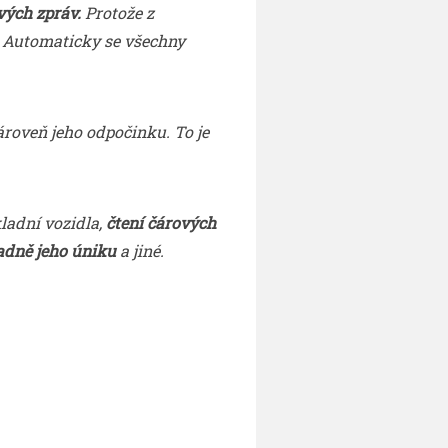
vých zpráv.
Protože z
í. Automaticky se všechny
ároveň jeho odpočinku. To je
ladní vozidla,
čtení čárových
padně jeho úniku
a jiné.