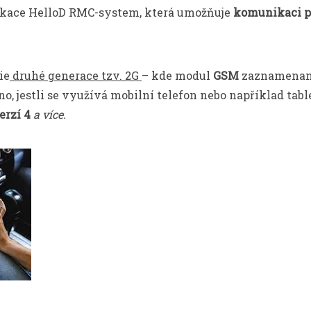
ikace HelloD RMC-system
, která umožňuje
komunikaci př
ie
druhé generace tzv. 2G
– kde modul
GSM
zaznamenaná
, jestli se využívá mobilní telefon nebo například tablet
erzí 4
a více.