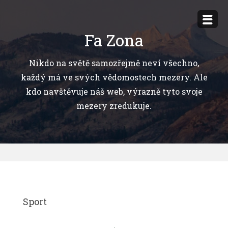
Přejít
k
Fa Zona
obsahu
webu
Nikdo na světě samozřejmě neví všechno,
každý má ve svých vědomostech mezery. Ale
kdo navštěvuje náš web, výrazně tyto svoje
mezery zredukuje.
Sport