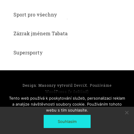
Sport pro všechny
Zázrak jménem Tabata
Supersporty
Design: Masonry vytvořil
DevriX
.
Používáme
WordPress (v češtině)
Tento web používá k poskytování služeb, personalizaci reklam
a analýze návštěvnosti soubory cookie. Používáním tohoto
webu s tím souhlasíte.
Souhlasím