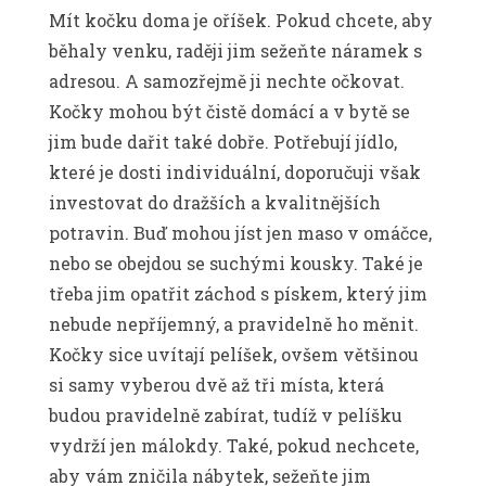
Mít kočku doma je oříšek. Pokud chcete, aby
běhaly venku, raději jim sežeňte náramek s
adresou. A samozřejmě ji nechte očkovat.
Kočky mohou být čistě domácí a v bytě se
jim bude dařit také dobře. Potřebují jídlo,
které je dosti individuální, doporučuji však
investovat do dražších a kvalitnějších
potravin. Buď mohou jíst jen maso v omáčce,
nebo se obejdou se suchými kousky. Také je
třeba jim opatřit záchod s pískem, který jim
nebude nepříjemný, a pravidelně ho měnit.
Kočky sice uvítají pelíšek, ovšem většinou
si samy vyberou dvě až tři místa, která
budou pravidelně zabírat, tudíž v pelíšku
vydrží jen málokdy. Také, pokud nechcete,
aby vám zničila nábytek, sežeňte jim