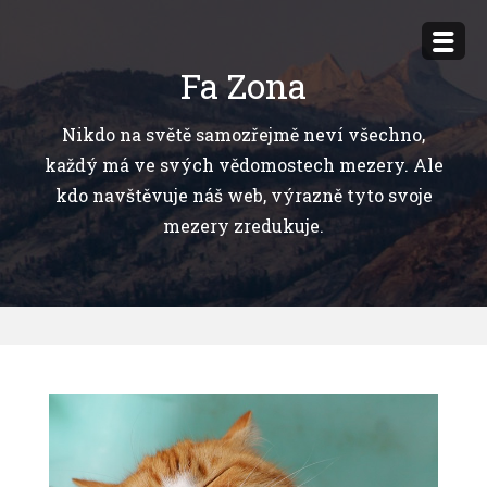
Přejít
k
Fa Zona
obsahu
webu
Nikdo na světě samozřejmě neví všechno,
každý má ve svých vědomostech mezery. Ale
kdo navštěvuje náš web, výrazně tyto svoje
mezery zredukuje.