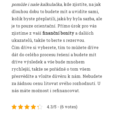
pomůže i naše kalkulačka
, kde zjistíte, na jak
dlouhou dobu to budete mít a uvidíte sami,
kolik byste přeplatili, jaká by byla sazba, ale
je to pouze orientační. Přímo úrok pro vás
zjistíme z vaší
finanční bonity
a dalších
ukazatelů, takže to berte s rezervou.
Čím dříve si vyberete, tím to můžete dříve
dát do celého procesu řešení a budete mít
dříve výsledek a vše bude mnohem
rychlejší, takže se pořádně o tom všem
přesvědčte a vložte důvěru k nám. Nebudete
za žádnou cenu litovat svého rozhodnutí. U
nás máte možnost i refinancovat.
4.3/5 - (6 votes)