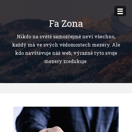
Přejít
k
Fa Zona
obsahu
webu
Nikdo na světě samozřejmě neví všechno,
každý má ve svých vědomostech mezery. Ale
kdo navštěvuje náš web, výrazně tyto svoje
mezery zredukuje.