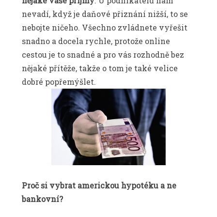
nějaké vaše příjmy
. U podnikatelů nám
nevadí, když je daňové přiznání nižší, to se
nebojte ničeho. Všechno zvládnete vyřešit
snadno a docela rychle, protože online
cestou je to snadné a pro vás rozhodně bez
nějaké přítěže, takže o tom je také velice
dobré popřemýšlet.
Proč si vybrat americkou hypotéku a ne
bankovní?