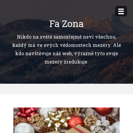
Přejít
k
Fa Zona
obsahu
webu
Nikdo na světě samozřejmě neví všechno,
každý má ve svých vědomostech mezery. Ale
kdo navštěvuje náš web, výrazně tyto svoje
mezery zredukuje.