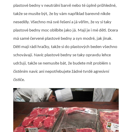
plastové bedny v neutrální barvě nebo té úplně průhledné,
takže se musíte být, že by vám například barevně nikde
neseděly. Všechno má své řešení a já věřím, že vy si taky
plastové bedny moc oblíbíte jako já. Mají je i mé děti. Dcera
má samé červené plastové bedny a syn modré, jak jinak.
Děti mají rádi hračky, takže si do plastových beden všechno
schovávají. Navíc plastové bedny se taky opravdu lehce
udržují, takže se nemusíte bát, že budete mít problém s
čistěním navíc ani nepotřebujete žádné tvrdé agresivní
čističe.