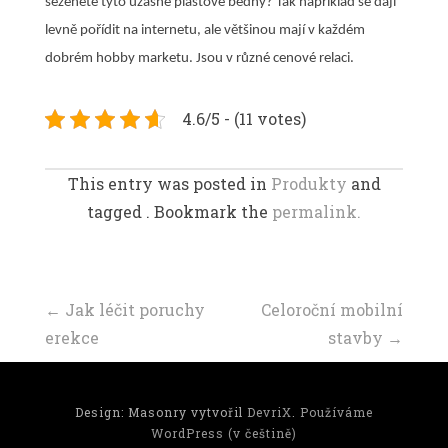
seženete tyto úžasné plastové bedny? Tak například se dají
levně pořídit na internetu, ale většinou mají v každém
dobrém hobby marketu. Jsou v různé cenové relaci.
4.6/5 - (11 votes)
This entry was posted in
Produkty
and
tagged . Bookmark the
permalink.
Navigace
←
Jak léčit poruchy
Celoroční mobilní
erekce
stavby
→
příspěvku
Design: Masonry vytvořil
DevriX
.
Používáme
WordPress (v češtině)